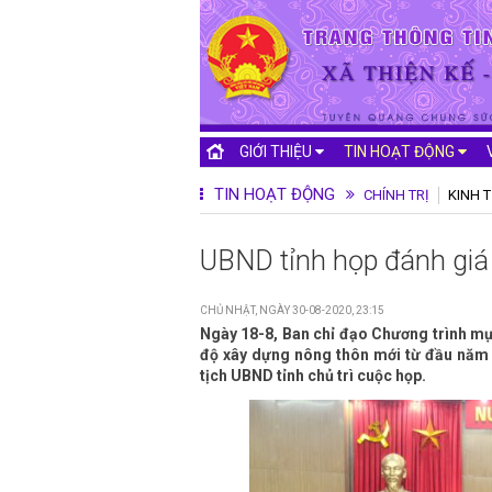
GIỚI THIỆU
TIN HOẠT ĐỘNG
TIN HOẠT ĐỘNG
CHÍNH TRỊ
KINH T
UBND tỉnh họp đánh giá
CHỦ NHẬT, NGÀY 30-08-2020, 23:15
Ngày 18-8, Ban chỉ đạo Chương trình mụ
độ xây dựng nông thôn mới từ đầu năm 
tịch UBND tỉnh chủ trì cuộc họp.