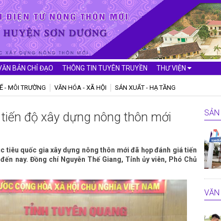
VĂN BẢN CHỈ ĐẠO
THÔNG TIN TUYÊN TRUYỀN
THƯ VIỆN
Ế - MÔI TRƯỜNG
VĂN HÓA - XÃ HỘI
SẢN XUẤT - HẠ TẦNG
SẢN 
 tiến độ xây dựng nông thôn mới
c tiêu quốc gia xây dựng nông thôn mới đã họp đánh giá tiến
đến nay. Đồng chí Nguyễn Thế Giang, Tỉnh ủy viên, Phó Chủ
VĂN 