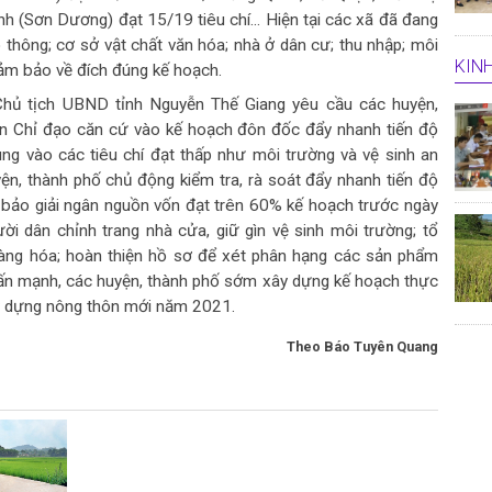
nh (Sơn Dương) đạt 15/19 tiêu chí... Hiện tại các xã đã đang
o thông; cơ sở vật chất văn hóa; nhà ở dân cư; thu nhập; môi
KINH
đảm bảo về đích đúng kế hoạch.
Chủ tịch UBND tỉnh Nguyễn Thế Giang yêu cầu các huyện,
an Chỉ đạo căn cứ vào kế hoạch đôn đốc đẩy nhanh tiến độ
rung vào các tiêu chí đạt thấp như môi trường và vệ sinh an
n, thành phố chủ động kiểm tra, rà soát đẩy nhanh tiến độ
bảo giải ngân nguồn vốn đạt trên 60% kế hoạch trước ngày
i dân chỉnh trang nhà cửa, giữ gìn vệ sinh môi trường; tổ
hàng hóa; hoàn thiện hồ sơ để xét phân hạng các sản phẩm
ấn mạnh, các huyện, thành phố sớm xây dựng kế hoạch thực
ây dựng nông thôn mới năm 2021.
Theo Báo Tuyên Quang