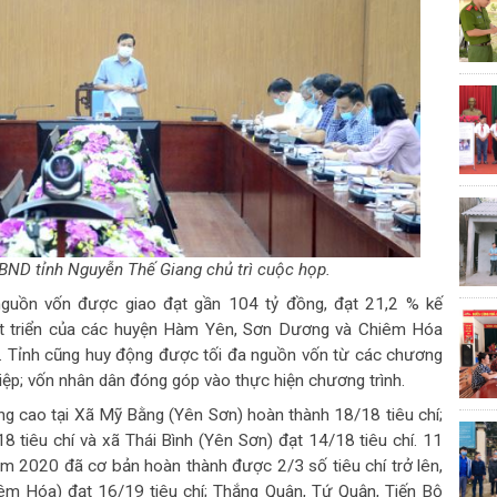
BND tỉnh Nguyễn Thế Giang chủ trì cuộc họp.
 nguồn vốn được giao đạt gần 104 tỷ đồng, đạt 21,2 % kế
át triển của các huyện Hàm Yên, Sơn Dương và Chiêm Hóa
%. Tỉnh cũng huy động được tối đa nguồn vốn từ các chương
hiệp; vốn nhân dân đóng góp vào thực hiện chương trình.
g cao tại Xã Mỹ Bằng (Yên Sơn) hoàn thành 18/18 tiêu chí;
 tiêu chí và xã Thái Bình (Yên Sơn) đạt 14/18 tiêu chí. 11
m 2020 đã cơ bản hoàn thành được 2/3 số tiêu chí trở lên,
êm Hóa) đạt 16/19 tiêu chí; Thắng Quân, Tứ Quận, Tiến Bộ